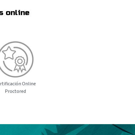
s online
rtificación Online
Proctored