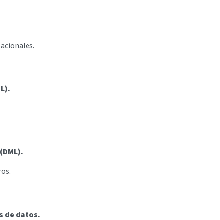
acionales.
L).
(DML).
ros.
s de datos.